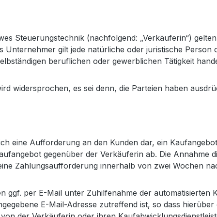
es Steuerungstechnik (nachfolgend: „Verkäuferin“) gelten
 Unternehmer gilt jede natürliche oder juristische Person 
lbständigen beruflichen oder gewerblichen Tätigkeit handel
d widersprochen, es sei denn, die Parteien haben ausdrüc
glich eine Aufforderung an den Kunden dar, ein Kaufangebo
 Kaufangebot gegenüber der Verkäuferin ab. Die Annahme di
eine Zahlungsaufforderung innerhalb von zwei Wochen na
n ggf. per E-Mail unter Zuhilfenahme der automatisierten
ngegebene E-Mail-Adresse zutreffend ist, so dass hierüber
le von der Verkäuferin oder ihren Kaufabwicklungsdienstle