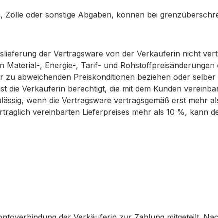
ern, Zölle oder sonstige Abgaben, können bei grenzübersch
lieferung der Vertragsware von der Verkäuferin nicht vert
terial-, Energie-, Tarif- und Rohstoffpreisänderungen ein
ur zu abweichenden Preiskonditionen beziehen oder selber 
 ist die Verkäuferin berechtigt, die mit dem Kunden verei
lässig, wenn die Vertragsware vertragsgemäß erst mehr al
rtraglich vereinbarten Lieferpreises mehr als 10 %, kann 
ntoverbindung der Verkäuferin zur Zahlung mitgeteilt. Na