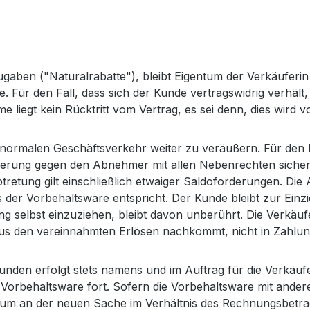
Zugaben ("Naturalrabatte"), bleibt Eigentum der Verkäuferi
ür den Fall, dass sich der Kunde vertragswidrig verhält, is
egt kein Rücktritt vom Vertrag, es sei denn, dies wird vo
 normalen Geschäftsverkehr weiter zu veräußern. Für den F
erung gegen den Abnehmer mit allen Nebenrechten sicheru
retung gilt einschließlich etwaiger Saldoforderungen. Die 
s der Vorbehaltsware entspricht. Der Kunde bleibt zur Ei
ng selbst einzuziehen, bleibt davon unberührt. Die Verkäuf
us den vereinnahmten Erlösen nachkommt, nicht in Zahlung
nden erfolgt stets namens und im Auftrag für die Verkäufe
 Vorbehaltsware fort. Sofern die Vorbehaltsware mit ande
gentum an der neuen Sache im Verhältnis des Rechnungsbet