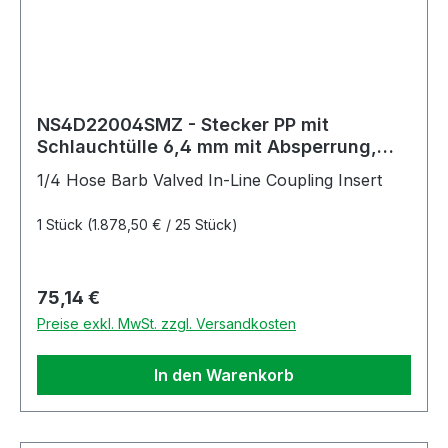
NS4D22004SMZ - Stecker PP mit
Schlauchtülle 6,4 mm mit Absperrung,
Non-Spill, Simriz®-Dichtung
1/4 Hose Barb Valved In-Line Coupling Insert
1 Stück
(1.878,50 € / 25 Stück)
Regulärer Preis:
75,14 €
Preise exkl. MwSt. zzgl. Versandkosten
In den Warenkorb