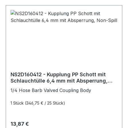
NS2D160412 - Kupplung PP Schott mit
Schlauchtülle 6,4 mm mit Absperrung,
Non-Spill
1/4 Hose Barb Valved Coupling Body
1 Stück
(346,75 € / 25 Stück)
Regulärer Preis:
13,87 €