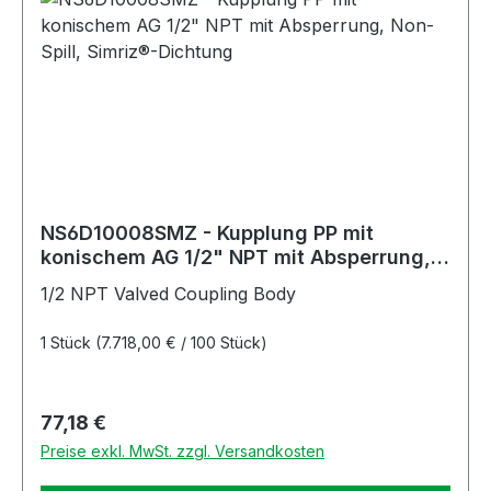
NS6D10008SMZ - Kupplung PP mit
konischem AG 1/2" NPT mit Absperrung,
Non-Spill, Simriz®-Dichtung
1/2 NPT Valved Coupling Body
1 Stück
(7.718,00 € / 100 Stück)
Regulärer Preis:
77,18 €
Preise exkl. MwSt. zzgl. Versandkosten