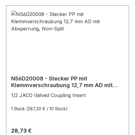
NS6D20008 - Stecker PP mit
Klemmverschraubung 12,7 mm AD mit
Absperrung, Non-Spill
1/2 JACO Valved Coupling Insert
1 Stück
(287,30 € / 10 Stück)
Regulärer Preis:
28,73 €