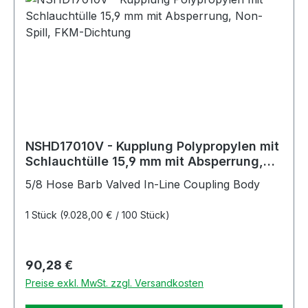
NSHD17010V - Kupplung Polypropylen mit
Schlauchtülle 15,9 mm mit Absperrung,
Non-Spill, FKM-Dichtung
5/8 Hose Barb Valved In-Line Coupling Body
1 Stück
(9.028,00 € / 100 Stück)
Regulärer Preis:
90,28 €
Preise exkl. MwSt. zzgl. Versandkosten