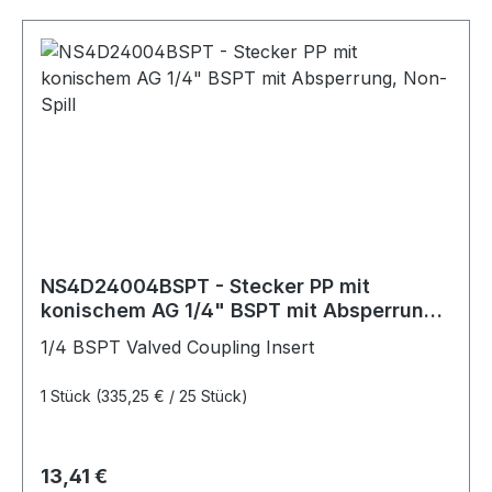
NS4D24004BSPT - Stecker PP mit
konischem AG 1/4" BSPT mit Absperrung,
Non-Spill
1/4 BSPT Valved Coupling Insert
1 Stück
(335,25 € / 25 Stück)
Regulärer Preis:
13,41 €