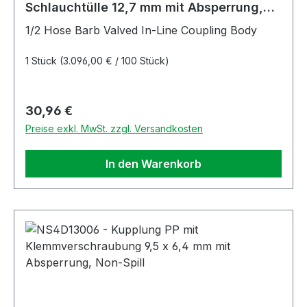
Schlauchtülle 12,7 mm mit Absperrung,
Non-Spill, FKM-Dichtung
1/2 Hose Barb Valved In-Line Coupling Body
1 Stück
(3.096,00 € / 100 Stück)
Regulärer Preis:
30,96 €
Preise exkl. MwSt. zzgl. Versandkosten
In den Warenkorb