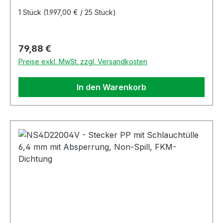
1 Stück
(1.997,00 € / 25 Stück)
Regulärer Preis:
79,88 €
Preise exkl. MwSt. zzgl. Versandkosten
In den Warenkorb