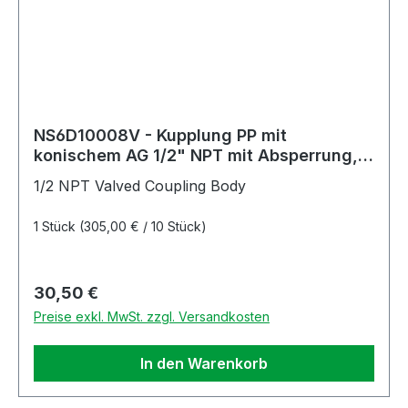
NS6D10008V - Kupplung PP mit
konischem AG 1/2" NPT mit Absperrung,
Non-Spill, FKM-Dichtung
1/2 NPT Valved Coupling Body
1 Stück
(305,00 € / 10 Stück)
Regulärer Preis:
30,50 €
Preise exkl. MwSt. zzgl. Versandkosten
In den Warenkorb