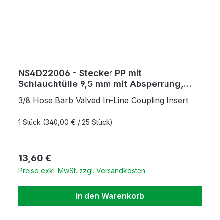
NS4D22006 - Stecker PP mit
Schlauchtülle 9,5 mm mit Absperrung,
Non-Spill
3/8 Hose Barb Valved In-Line Coupling Insert
1 Stück
(340,00 € / 25 Stück)
Regulärer Preis:
13,60 €
Preise exkl. MwSt. zzgl. Versandkosten
In den Warenkorb