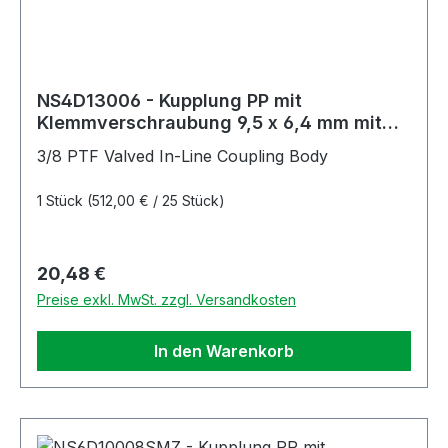
NS4D13006 - Kupplung PP mit
Klemmverschraubung 9,5 x 6,4 mm mit
Absperrung, Non-Spill
3/8 PTF Valved In-Line Coupling Body
1 Stück
(512,00 € / 25 Stück)
Regulärer Preis:
20,48 €
Preise exkl. MwSt. zzgl. Versandkosten
In den Warenkorb