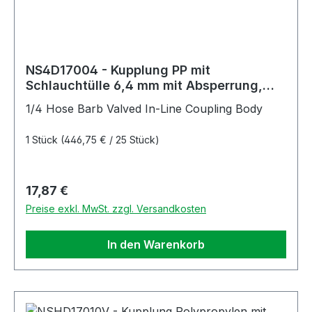
NS4D17004 - Kupplung PP mit
Schlauchtülle 6,4 mm mit Absperrung,
Non-Spill
1/4 Hose Barb Valved In-Line Coupling Body
1 Stück
(446,75 € / 25 Stück)
Regulärer Preis:
17,87 €
Preise exkl. MwSt. zzgl. Versandkosten
In den Warenkorb