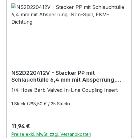
NS2D220412V - Stecker PP mit
Schlauchtülle 6,4 mm mit Absperrung,
Non-Spill, FKM-Dichtung
1/4 Hose Barb Valved In-Line Coupling Insert
1 Stück
(298,50 € / 25 Stück)
Regulärer Preis:
11,94 €
Preise exkl. MwSt. zzgl. Versandkosten