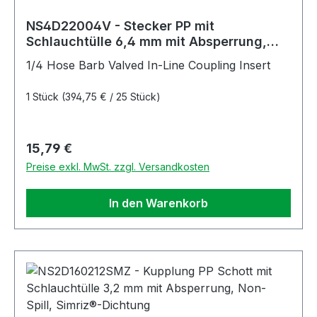
NS4D22004V - Stecker PP mit
Schlauchtülle 6,4 mm mit Absperrung,
Non-Spill, FKM-Dichtung
1/4 Hose Barb Valved In-Line Coupling Insert
1 Stück
(394,75 € / 25 Stück)
Regulärer Preis:
15,79 €
Preise exkl. MwSt. zzgl. Versandkosten
In den Warenkorb