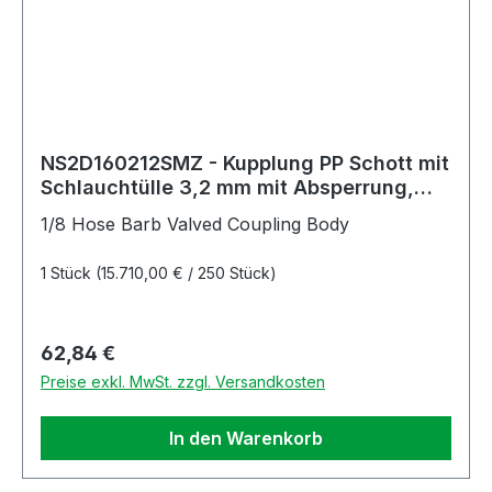
NS2D160212SMZ - Kupplung PP Schott mit
Schlauchtülle 3,2 mm mit Absperrung,
Non-Spill, Simriz®-Dichtung
1/8 Hose Barb Valved Coupling Body
1 Stück
(15.710,00 € / 250 Stück)
Regulärer Preis:
62,84 €
Preise exkl. MwSt. zzgl. Versandkosten
In den Warenkorb