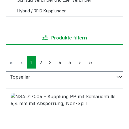
Schlauchverbinder und Luer Verbinder
Hybrid / RFID Kupplungen
Produkte filtern
Seite
Seite
Seite
Seite
Seite
1
2
3
4
5