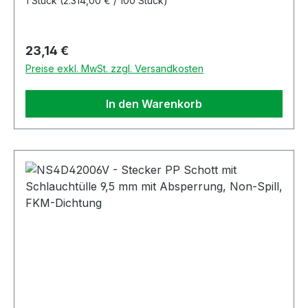
1 Stück
(2.314,00 € / 100 Stück)
Regulärer Preis:
23,14 €
Preise exkl. MwSt. zzgl. Versandkosten
In den Warenkorb