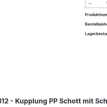
Produkt
Produktnu
Bestelleinhe
Lagerbest
12 - Kupplung PP Schott mit Sch