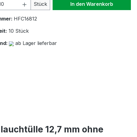
 Anzahl: Gib den gewünschten Wert ein 
Stück
In den Warenkorb
mmer:
HFC16812
it:
10 Stück
and:
ab Lager lieferbar
lauchtülle 12,7 mm ohne