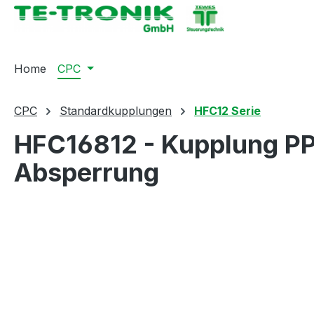
springen
Zur Hauptnavigation springen
Home
CPC
CPC
Standardkupplungen
HFC12 Serie
HFC16812 - Kupplung PP
Absperrung
Bildergalerie überspringen