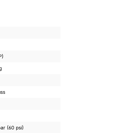
P)
g
uss
ar (60 psi)