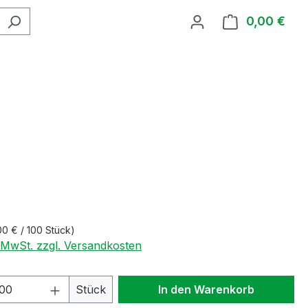
0,00 €
Ware
00 € / 100 Stück)
. MwSt. zzgl. Versandkosten
 Anzahl: Gib den gewünschten Wert ein 
Stück
In den Warenkorb