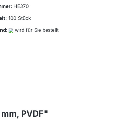
mmer:
HE370
it:
100 Stück
and:
wird für Sie bestellt
4 mm, PVDF"