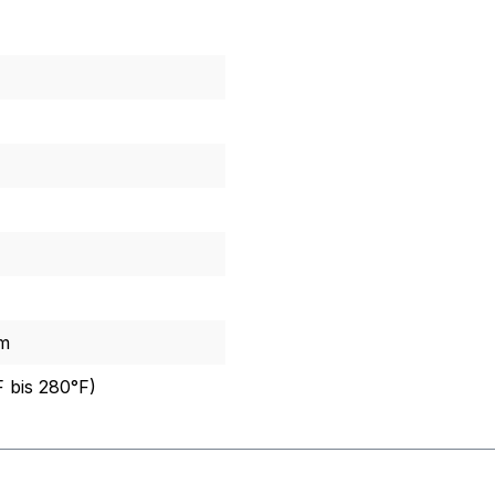
m
F bis 280°F)