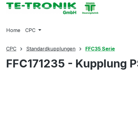
springen
Zur Hauptnavigation springen
Home
CPC
CPC
Standardkupplungen
FFC35 Serie
FFC171235 - Kupplung P
Bildergalerie überspringen