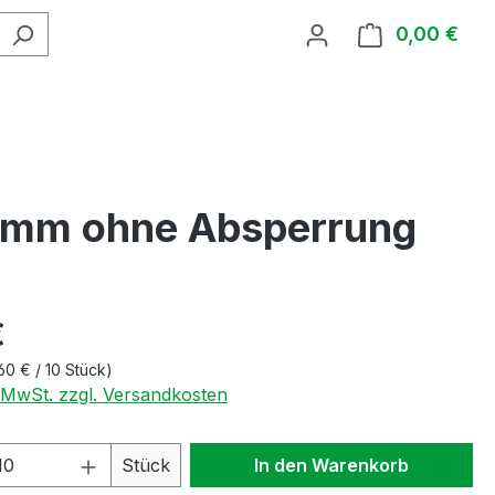
0,00 €
Ware
0 mm ohne Absperrung
€
60 € / 10 Stück)
. MwSt. zzgl. Versandkosten
 Anzahl: Gib den gewünschten Wert ein 
Stück
In den Warenkorb