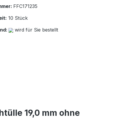
mmer:
FFC171235
it:
10 Stück
and:
wird für Sie bestellt
htülle 19,0 mm ohne