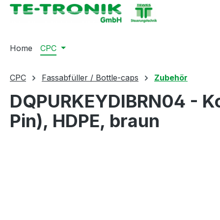
springen
Zur Hauptnavigation springen
Home
CPC
CPC
Fassabfüller / Bottle-caps
Zubehör
DQPURKEYDIBRN04 - Kodi
Pin), HDPE, braun
Bildergalerie überspringen