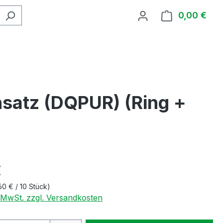
0,00 €
Ware
satz (DQPUR) (Ring +
€
60 € / 10 Stück)
. MwSt. zzgl. Versandkosten