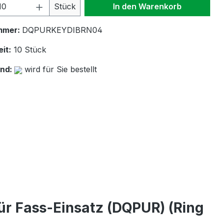
 Anzahl: Gib den gewünschten Wert ein 
Stück
In den Warenkorb
mmer:
DQPURKEYDIBRN04
it:
10 Stück
and:
wird für Sie bestellt
r Fass-Einsatz (DQPUR) (Ring