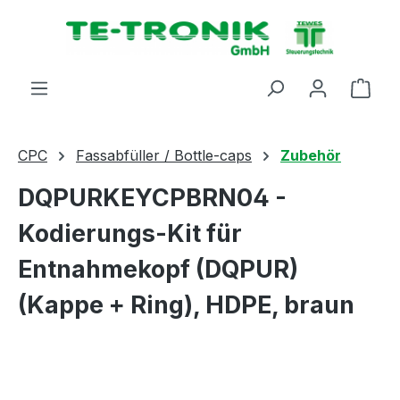
alt springen
Ware
CPC
Fassabfüller / Bottle-caps
Zubehör
DQPURKEYCPBRN04 -
Kodierungs-Kit für
Entnahmekopf (DQPUR)
(Kappe + Ring), HDPE, braun
Bildergalerie überspringen