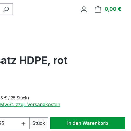
0,00 €
Ware
atz HDPE, rot
25 € / 25 Stück)
. MwSt. zzgl. Versandkosten
 Anzahl: Gib den gewünschten Wert ein 
Stück
In den Warenkorb