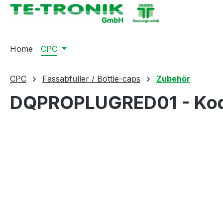
springen
Zur Hauptnavigation springen
Home
CPC
CPC
Fassabfüller / Bottle-caps
Zubehör
DQPROPLUGRED01 - Kodie
Bildergalerie überspringen