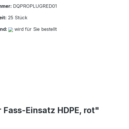
mmer:
DQPROPLUGRED01
it:
25 Stück
and:
wird für Sie bestellt
Fass-Einsatz HDPE, rot"