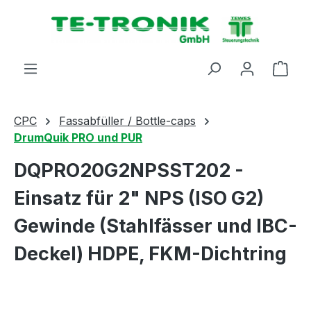
alt springen
Ware
CPC
Fassabfüller / Bottle-caps
DrumQuik PRO und PUR
DQPRO20G2NPSST202 -
Einsatz für 2" NPS (ISO G2)
Gewinde (Stahlfässer und IBC-
Deckel) HDPE, FKM-Dichtring