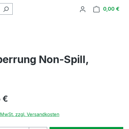
0,00 €
Ware
rrung Non-Spill,
 €
. MwSt. zzgl. Versandkosten