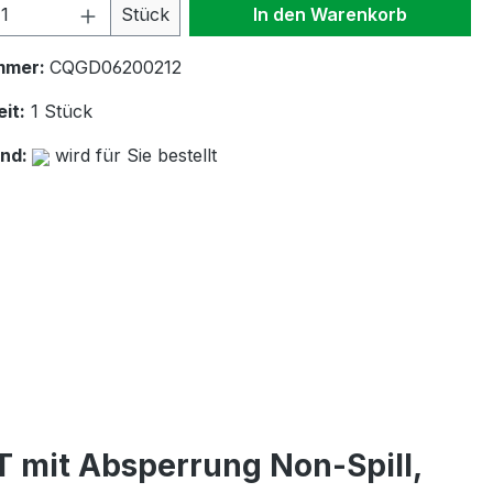
 Anzahl: Gib den gewünschten Wert ein 
Stück
In den Warenkorb
mmer:
CQGD06200212
it:
1 Stück
and:
wird für Sie bestellt
 mit Absperrung Non-Spill,