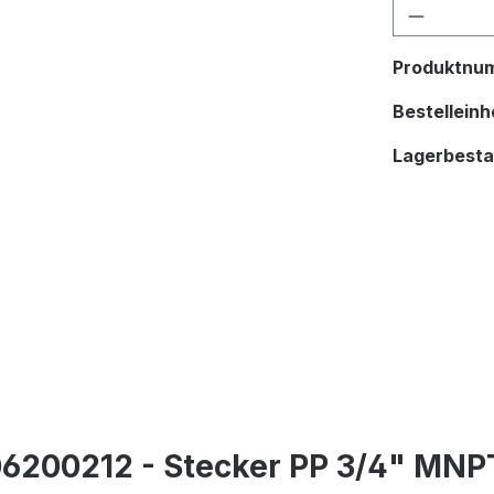
Produkt
Produktnu
Bestelleinhe
Lagerbest
200212 - Stecker PP 3/4" MNPT