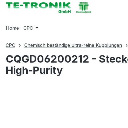
springen
Zur Hauptnavigation springen
Home
CPC
CPC
Chemisch beständige ultra-reine Kupplungen
CQGD06200212 - Stecker
High-Purity
Bildergalerie überspringen