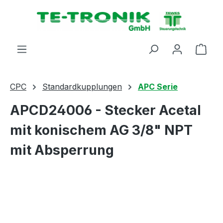
alt springen
Ware
CPC
Standardkupplungen
APC Serie
APCD24006 - Stecker Acetal
mit konischem AG 3/8" NPT
mit Absperrung
Bildergalerie überspringen