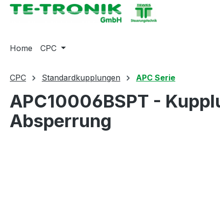
springen
Zur Hauptnavigation springen
Home
CPC
CPC
Standardkupplungen
APC Serie
APC10006BSPT - Kupplu
Absperrung
Bildergalerie überspringen