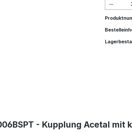
Produkt
Produktnu
Bestelleinhe
Lagerbest
06BSPT - Kupplung Acetal mit 