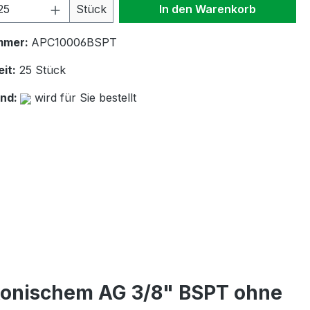
 Anzahl: Gib den gewünschten Wert ein 
Stück
In den Warenkorb
mmer:
APC10006BSPT
it:
25 Stück
and:
wird für Sie bestellt
konischem AG 3/8" BSPT ohne