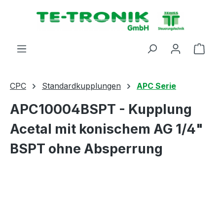
alt springen
Ware
CPC
Standardkupplungen
APC Serie
APC10004BSPT - Kupplung
Acetal mit konischem AG 1/4"
BSPT ohne Absperrung
Bildergalerie überspringen