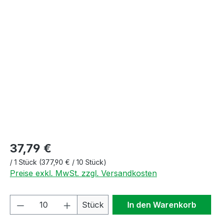
Bildergalerie überspringen
37,79 €
/
1 Stück
(377,90 € / 10 Stück)
Preise exkl. MwSt. zzgl. Versandkosten
Produkt Anzahl: Gib den gewünschten We
Stück
In den Warenkorb