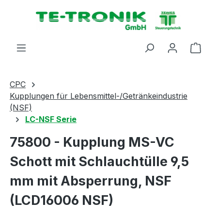
alt springen
Ware
CPC
Kupplungen für Lebensmittel-/Getränkeindustrie
(NSF)
LC-NSF Serie
75800 - Kupplung MS-VC
Schott mit Schlauchtülle 9,5
mm mit Absperrung, NSF
(LCD16006 NSF)