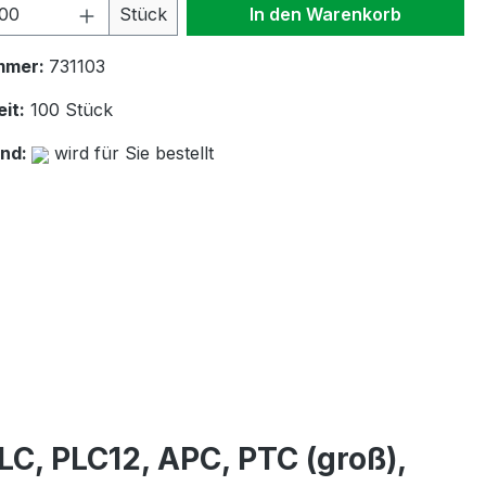
 Anzahl: Gib den gewünschten Wert ein 
Stück
In den Warenkorb
mmer:
731103
it:
100 Stück
and:
wird für Sie bestellt
LC, PLC12, APC, PTC (groß),