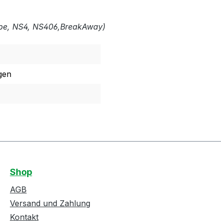
be, NS4, NS406,BreakAway)
gen
Shop
AGB
Versand und Zahlung
Kontakt