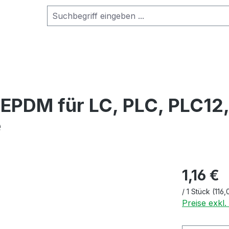
 EPDM für LC, PLC, PLC12,
e
1,16 €
/
1 Stück
(116,
Preise exkl