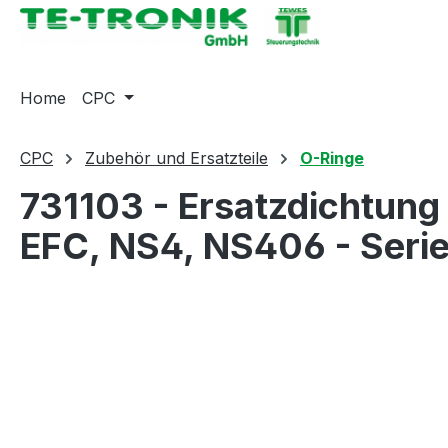
springen
Zur Hauptnavigation springen
Home
CPC
CPC
Zubehör und Ersatzteile
O-Ringe
731103 - Ersatzdichtung
EFC, NS4, NS406 - Seri
Bildergalerie überspringen