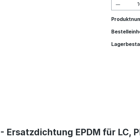
Produkt
Produktnu
Bestelleinhe
Lagerbest
- Ersatzdichtung EPDM für LC, P