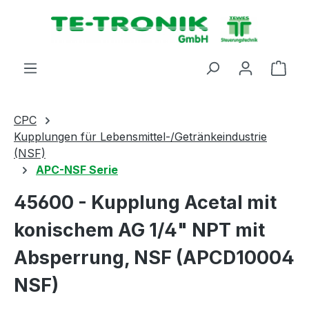
alt springen
Ware
CPC
Kupplungen für Lebensmittel-/Getränkeindustrie
(NSF)
APC-NSF Serie
45600 - Kupplung Acetal mit
konischem AG 1/4" NPT mit
Absperrung, NSF (APCD10004
NSF)