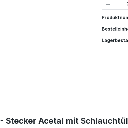
Produkt
Produktnu
Bestelleinhe
Lagerbest
- Stecker Acetal mit Schlauchtü