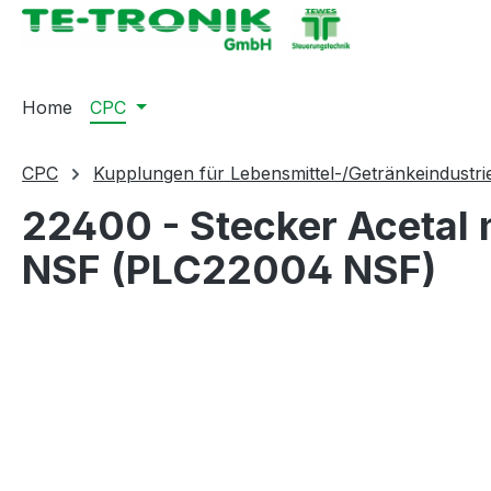
springen
Zur Hauptnavigation springen
Home
CPC
CPC
Kupplungen für Lebensmittel-/Getränkeindustri
22400 - Stecker Acetal 
NSF (PLC22004 NSF)
Bildergalerie überspringen