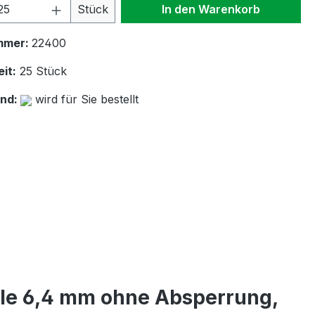
 Anzahl: Gib den gewünschten Wert ein 
Stück
In den Warenkorb
mmer:
22400
it:
25 Stück
and:
wird für Sie bestellt
lle 6,4 mm ohne Absperrung,