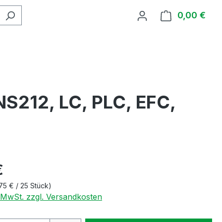
0,00 €
Ware
NS212, LC, PLC, EFC,
€
75 € / 25 Stück)
. MwSt. zzgl. Versandkosten