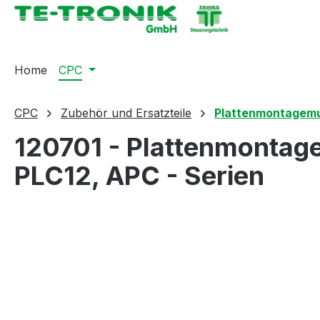
springen
Zur Hauptnavigation springen
Home
CPC
CPC
Zubehör und Ersatzteile
Plattenmontagemu
120701 - Plattenmontage
PLC12, APC - Serien
Bildergalerie überspringen