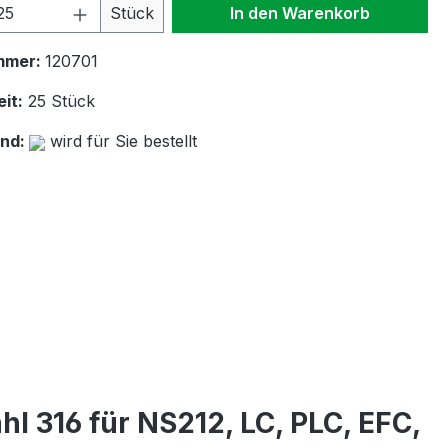
 Anzahl: Gib den gewünschten Wert ein 
Stück
In den Warenkorb
mmer:
120701
it:
25 Stück
and:
wird für Sie bestellt
l 316 für NS212, LC, PLC, EFC,